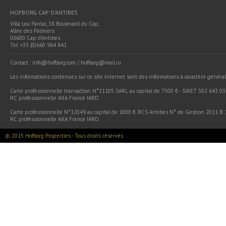
HOFBORG CAP D’ANTIBES
Villa Lou Pantai, 38 Boulevard du Cap,
Allée des Palmiers
06600 Cap d’Antibes
Tel: +33 (0)660 964 841
Contact : info@hofborg.com / hofborg@mail.ru
Les informations contenues sur ce site Internet sont des informations à caractère général 
Carte professionnelle transaction N°11105 SARL au capital de 7500 € - SIRET 502 643 03
RC professionnelle AXA France IARD
Carte professionnelle N°12049 au capital de 1000 €. RCS Antibes N° de Gestion 2011 B 1
RC professionnelle AXA France IARD
© 2015 Hofborg Properties - Tous droits réservés