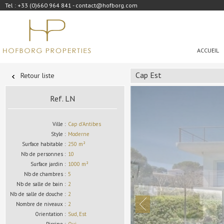
Tel : +33 (0)660 964 841 - contact@hofborg.com
ACCUEIL
Cap Est
Retour liste
Ref. LN
Ville :
Cap d'Antibes
Style :
Moderne
Surface habitable :
250 m²
Nb de personnes :
10
Surface jardin :
1000 m²
Nb de chambres :
5
Nb de salle de bain :
2
Nb de salle de douche :
2
Nombre de niveaux :
2
Orientation :
Sud, Est