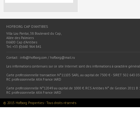
HOFBORG CAP D’ANTIBES
Villa Lou Pantai, 38 Boulevard du Cap,
Allée des Palmiers
06600 Cap d’Antibes
Tel: +33 (0)660 964 841
Contact : info@hofborg.com / hofborg@mail.ru
Les informations contenues sur ce site Internet sont des informations à caractère général 
Carte professionnelle transaction N°11105 SARL au capital de 7500 € - SIRET 502 643 03
RC professionnelle AXA France IARD
Carte professionnelle N°12049 au capital de 1000 €. RCS Antibes N° de Gestion 2011 B 1
RC professionnelle AXA France IARD
© 2015 Hofborg Properties - Tous droits réservés