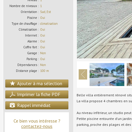
Niveau :
1
Nombre de niveaux :
1
Orientation :
Sud, Est
Piscine :
Oui
Type de chauffage :
climatisation
Climatisation :
Oui
Internet :
Oui
Alarme :
Oui
Coffre fort :
Oui
Garage :
Non
Parking :
Oui
Dépendances :
Non
Distance plage :
100 m
Ajouter à ma sélection
Imprimer la fiche PDF
Belle villa entièrement rénové si
La villa propose 4 chambres en su
Rappel immédiat
Au niveau inférieur, un studio peu
Petite piscine entourée d'un jard
Ce bien vous intéresse ?
parking, proche des plages et de
contactez-nous