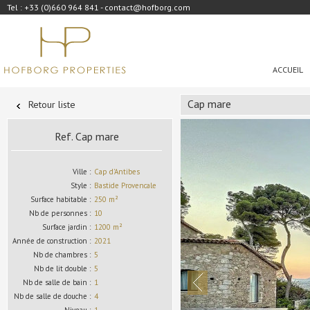
Tel : +33 (0)660 964 841 - contact@hofborg.com
ACCUEIL
Cap mare
Retour liste
Ref. Cap mare
Ville :
Cap d'Antibes
Style :
Bastide Provencale
Surface habitable :
250 m²
Nb de personnes :
10
Surface jardin :
1200 m²
Année de construction :
2021
Nb de chambres :
5
Nb de lit double :
5
Nb de salle de bain :
1
Nb de salle de douche :
4