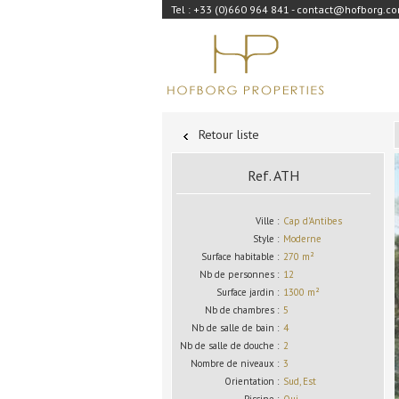
Tel : +33 (0)660 964 841 - contact@hofborg.c
Retour liste
Ref. ATH
Ville :
Cap d'Antibes
Style :
Moderne
Surface habitable :
270 m²
Nb de personnes :
12
Surface jardin :
1300 m²
Nb de chambres :
5
Nb de salle de bain :
4
Nb de salle de douche :
2
Nombre de niveaux :
3
Orientation :
Sud, Est