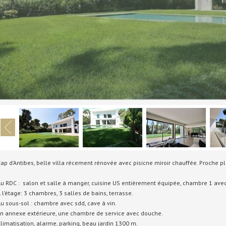
ap d’Antibes, belle villa récement rénovée avec pisicne miroir chauffée. Proche
u RDC : salon et salle à manger, cuisine US entièrement équipée, chambre 1 avec
 l’étage: 3 chambres, 3 salles de bains, terrasse.
u sous-sol : chambre avec sdd, cave à vin.
n annexe extérieure, une chambre de service avec douche.
limatisation, alarme, parking, beau jardin 1300 m.