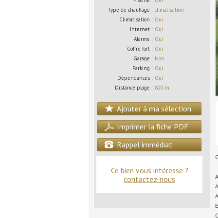
Piscine :
Oui
Type de chauffage :
climatisation
Climatisation :
Oui
Internet :
Oui
Alarme :
Oui
Coffre fort :
Oui
Garage :
Non
Parking :
Oui
Dépendances :
Oui
Distance plage :
800 m
Ajouter à ma sélection
Imprimer la fiche PDF
Rappel immédiat
C
Ce bien vous intéresse ?
A
contactez-nous
A
A
E
C