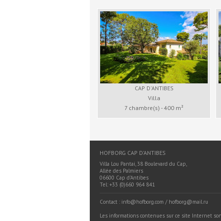
CAP D'ANTIBES
Villa
7 chambre(s) - 400 m²
HOFBORG CAP D’ANTIBES
Villa Lou Pantai, 38 Boulevard du Cap,
Allée des Palmiers
06600 Cap d’Antibes
Tel: +33 (0)660 964 841
Contact : info@hofborg.com / hofborg@mail.ru
Les informations contenues sur ce site Internet son